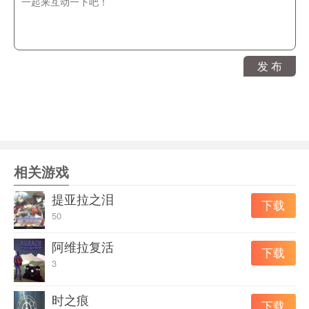
新的形式扭转战局。”
玩法内容
黑暗的故事
发 布
在许多个月前被击败后，你终于带着你最信任的门徒回来
向那些可怜的恶魔猎人复仇。玩跑，跑，收集古老的文
物，以收回你的力量和收回你的合法地位。
细节决定成败
从著名的邪恶天才如德古拉，无头骑士和血腥玛丽建立你
相关游戏
的团队。升级他们的技能，创造协同效应来处置那些胆敢
提亚拉之泪
下载
阻挡你的凡人。解锁新的法术，收集灵魂，在事件中做出
50
正确的选择，并使用你的力量来粉碎善良的力量。
阿维拉复活
下载
3
时之痕
下载