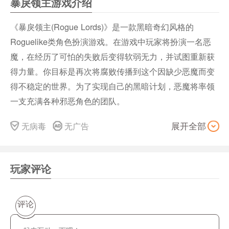
暴戾领主游戏介绍
《暴戾领主(Rogue Lords)》是一款黑暗奇幻风格的
Roguelike类角色扮演游戏。在游戏中玩家将扮演一名恶
魔，在经历了可怕的失败后变得软弱无力，并试图重新获
得力量。你目标是再次将腐败传播到这个因缺少恶魔而变
得不稳定的世界。为了实现自己的黑暗计划，恶魔将率领
一支充满各种邪恶角色的团队。
游戏背景
无病毒
无广告
展开全部
在《暴戾领主》中，玩家将探索3D地图，并选择如何在与
其他角色的多次互动中制造混乱。玩家可以将他的邪恶队
友们投入回合制战斗中，并尽其所能地使用他们的技能来
玩家评论
战胜敌人。失败的话一切便会结束，玩家将失去所有角色
进度并开始新游戏。玩家必须做出明智的选择，以找到一
评论
种平衡，并尽量避免失败。作为最后的手段，玩家可以召
唤恶魔的特殊力量，甚至可以在游戏界面进行作弊，并全