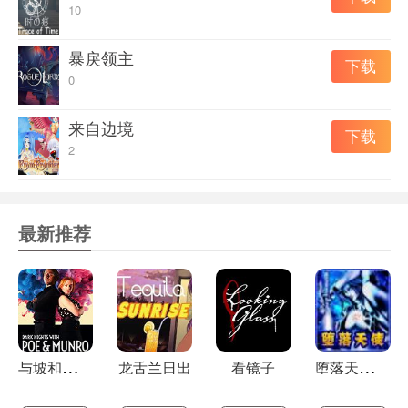
10
暴戾领主
下载
0
来自边境
下载
2
最新推荐
与
坡和芒罗共度黑夜
堕
落天使中文版
龙舌兰日出
看镜子