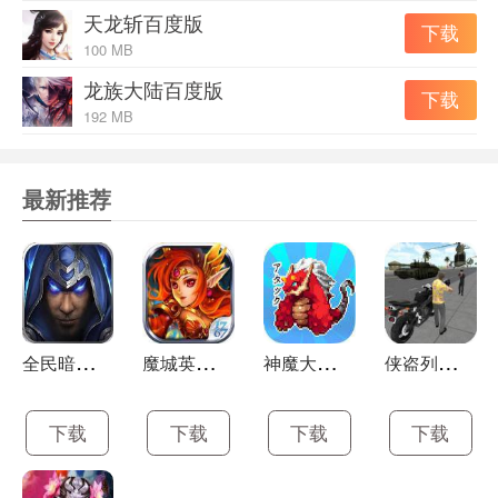
天龙斩百度版
下载
100 MB
龙族大陆百度版
下载
192 MB
最新推荐
全
民暗黑国民破解版
魔
城英雄传百度版
神
魔大爆炸九游版
侠
盗列车9破解版
下载
下载
下载
下载