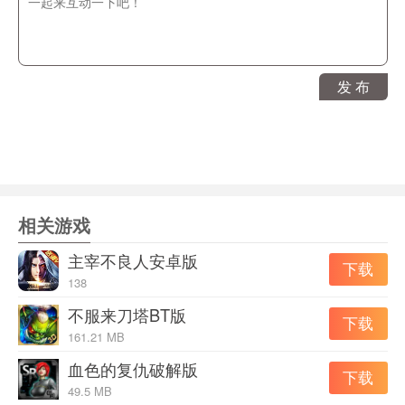
这是一个左边我方大本营、右边敌方大本营，互相出兵推
来推去的横版卷轴游戏。生成小兵后，它会自动行进，在
发 布
某一时刻点击相应图标，行进的小兵会变成一块砖。如果
砖的叠放满足某种特定形式，几块小兵砖会合成一块合成
兵砖，能力值比原小兵之和还要高不少。如骑士（上）+红
龙（下）=双刀战士，骑士（上）+黑马（下）=战斗天使
等等。
有趣的兵种合成应当为本作带来充分的可玩性然而，实在
相关游戏
是太容易误操作啦！龙和马的移动速度比骑士要快一个级
主宰不良人安卓版
下载
别，法师又比战士慢一个级别。手忙脚乱，经常一黑马砖
138
并排放着个骑士砖，或者红龙砖并排放着个法师砖。
不服来刀塔BT版
下载
161.21 MB
血色的复仇破解版
下载
49.5 MB