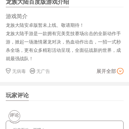
龙族大陆百度版游戏介绍
游戏简介
龙族大陆安卓版暂未上线、敬请期待！
龙族大陆手游是一款拥有完美竞技赛场出击的全新动作手
游，掀起一场激情屠龙对决，热血动作出击，一招一式秒
杀全场，更有众多精彩活动呈现，全面征战新的世界，成
就最强战队！
龙族大陆游戏特点
无病毒
无广告
展开全部
1.一款同场竞技畅快实时PVP的动作类手游；
玩家评论
2.本作你将会登上霸着之巅变身屠龙之战，你能够与好友
一起结义共战；
3.生死同盟共同暴打BOSS，快来加入这场战役吧。
评论
龙族大陆游戏玩法