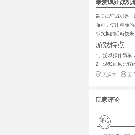
最爱疯狂战机
最爱疯狂战机是一
面刚，使用精准的
感兴趣的话就快来
游戏特点
1、游戏操作简单
2、游戏画风比较
3、剧情丰富，游
无病毒
无
4、玩家可以自己
5、游戏过程具有
玩家评论
游戏介绍
机器人时代的动作
您的主板的特别武
评论
战术任务和淘汰任