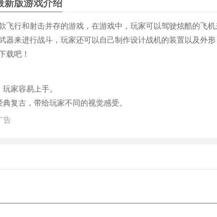
最新版游戏介绍
款飞行和射击并存的游戏，在游戏中，玩家可以驾驶炫酷的飞机
武器来进行战斗，玩家还可以自己制作设计战机的装置以及外形
下载吧！
，玩家容易上手。
经典复古，带给玩家不同的视觉感受。
戏设置有不同难度的关卡模式。
广告
DIY不同的飞机并进行强化、进阶。
策略性，有独有的BOSS弱点部位打击以及危险射击玩法。
射击游戏与飞行模拟器组合!
器。
务。