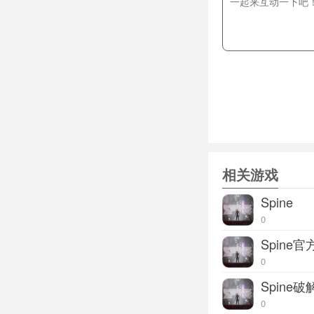
你是不是一个普通
战术单位与打陆地
扑灭犯罪势力在城
相关游戏
Spine
0
Spine官
0
Spine破
0