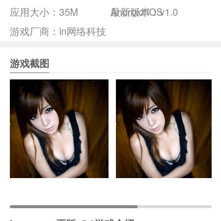
应用大小：
35M
Android/IOS
最新版本：v1.0
游戏厂商：in网络科技
游戏截图