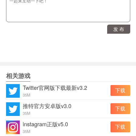
1.您可以随时自由调整图片的大小和颜色饱和度。
2.你可以随时给图片添加许多不同的单词。
发 布
3.各种拍摄功能非常智能，拍摄过程特别流畅。
4.里面的各种拍摄工具都很专业，还提供了丰富的模板和
素材。
相关游戏
instagram正版软件功能
1.添加特效、背景音乐、面部滤镜、表情符号和贴纸，将
Twitter官网版下载最新v3.2
下载
您的想法变成现实。
35M
推特官方安卓版v3.0
下载
2.上传您的创意视频剪辑，并通过Explore扩大您的受众。
35M
instagram正版v5.0
下载
3.欣赏数以百万计的娱乐性、趣味性和知识性视频。
35M