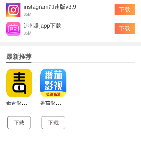
instagram加速版v3.9
下载
4.观看任何Instagram卷轴视频并与朋友分享。
35M
instagram正版软件的优势
追韩剧app下载
下载
1.直接从您的手机库中上传照片和视频。
35M
2.立即与您的关注者分享内容。
最新推荐
3.将您要在个人资料中显示的照片和视频发布到订阅源。
4.上传生活中一些瞬间的短视频或照片。
毒
舌影视免费版app
番
茄影视大全app
5.当有人喜欢或评论你的帖子时，他们会收到通知。
instagram正版软件点评
下载
下载
1.与一个或多个朋友就您在Feed、Stories和INSTA reel上
看到的内容展开有趣的对话。