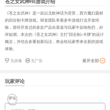
苍之女武神H5游戏介绍
《苍之女武神》是一款以北欧神话为背景，西方魔幻题材
的回合制卡牌游戏。研发团队有着多年游戏行业开发经
验，曾经开发过的多款产品在渠道与玩家中反响热烈，好
评如潮。本次的《苍之女武神》主打“回合制+卡牌”的设计
概念，并结合多重创新玩法，将会给玩家带来全新的游戏
体验。
游戏特色
无病毒
无广告
展开全部
1、选择属于你的战斗人物英雄，后面可能是一群未知的冒
险。
2、每一次的探索帮助你快速成长，触发各种隐藏的奇遇事
玩家评论
件。
3、包含了各种各样的元素之力，觉醒自己的上古血脉进化
评论
全身。