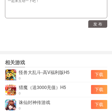
游戏亮点
1、将二次元以及日系完美融合，快节奏的回合制让你轻松
战斗。
2、帮助你快速的养成，在副本当中拾取各种装备来武装自
发 布
己。
3、各种稀有的神兵利器，锻造稀有的属性，发挥毁灭性的
打击。
相关游戏
怪兽大乱斗-高V福利版H5
下载
0
猎魔（送3000充值）H5
下载
0
诛仙封神传游戏
下载
0