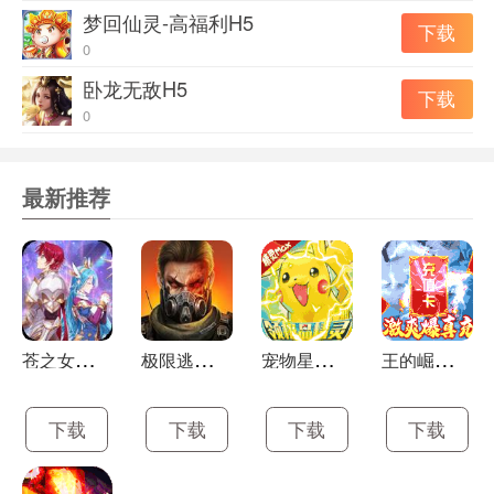
梦回仙灵-高福利H5
下载
0
卧龙无敌H5
下载
0
最新推荐
苍
之女武神H5
极
限逃亡福利版H5
宠
物星球宝石版口袋挂机H5
王
的崛起（激爽爆真充）H5
下载
下载
下载
下载