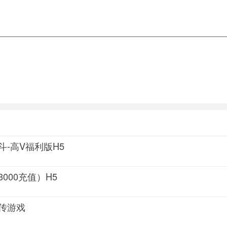
斗-高V福利版H5
000充值）H5
传游戏