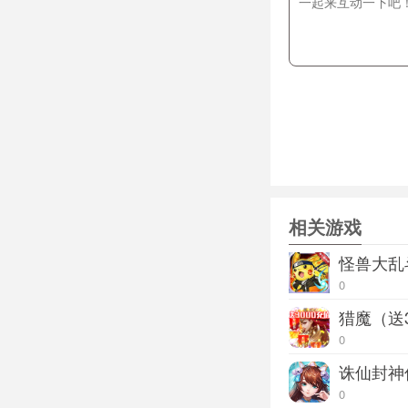
相关游戏
怪兽大乱
0
猎魔（送3
0
诛仙封神
0