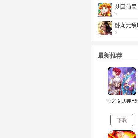
梦回仙灵
0
卧龙无敌
0
最新推荐
苍之女武神H5
下载