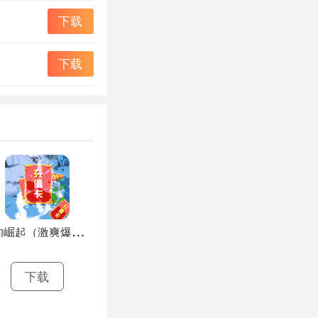
下载
下载
王
的崛起（激爽爆真充）H5
下载