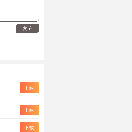
发 布
着她喊的口令一个一个
下载
下载
变身，会被防御和被
下载