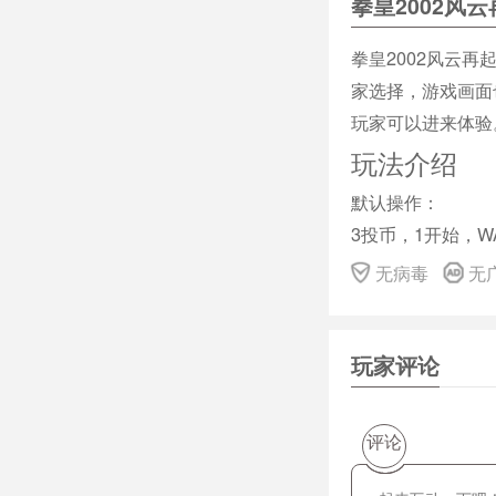
拳皇2002风
拳皇2002风云
家选择，游戏画面
玩家可以进来体验
玩法介绍
默认操作：
3投币，1开始，W
必杀技：
无病毒
无
草剃京-KYO 神尘
二阶堂红丸-BEN
大门五朗-DAIM
玩家评论
泰利-TERRY 
安迪-ANDY 斩
评论
东丈-JOE 双重
坂岐獠-RYO 天