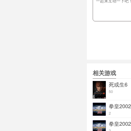
罗伯特-ROBERT
坂岐琢磨-TAKU
莉安娜-LEONA
拉尔夫-RALF 
克拉克-CLARK 
金家潘-KIM 零
陈国汉-CHANG
蔡宝奇-CHOI 杓
相关游戏
麻宫雅典娜-ATH
按)重脚+重拳+轻
死或生6
两种追加：女神的祈
50
桃色春风 下前+轻
拳皇20
椎拳崇-KENSO
2
飞行道具抵消)
拳皇20
镇元斋-CHIN 醉
2