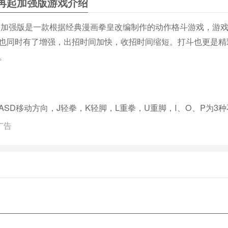
云再起加强版游戏介绍
再起加强版是一款根据经典漫画拳皇改编制作的动作格斗游戏，游戏
也同时有了增强，出招时间加快，收招时间缩短。打斗也更是精
。
ASD移动方向，J轻拳，K轻脚，L重拳，U重脚，I、O、P为3
广告
(近身)前下后X2+轻拳重拳
IMARU 雷尘缠 比较麻烦 前下后下前后前+轻拳OR轻脚OR重拳
ON 风林火山 前下前后下后+轻脚重拳
上升力量 下前下前+轻拳重拳
影裂破 下前下前+轻拳重拳(+轻脚重拳重脚)
热带低压 下前下前+轻脚重脚
地霸煌拳 下前下前+轻拳重拳