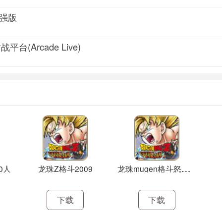
知火流'九尾之狐 重脚+轻脚+重拳+重拳+上
增强版
 真!飞燕凤凰脚 前后前下后+轻脚重脚
 拳皇胜利 前+轻脚+重拳+前+重拳
平台(Arcade Live)
下前后前+轻拳重拳
+重脚+重拳+轻脚+前
空中前下后前上下+轻拳重拳
 后下前上下+轻脚重脚
(近身)前下后X2+轻脚重脚
火元素杀 下后下前+轻脚重脚
~2002~ 下后下前+轻脚重脚
活动艺术 (接近)下前下前+轻脚重脚
前下后X2+轻拳重拳(变身)
龙
珠mugen格斗怒气爆发国庆正式版
0人
龙珠Z格斗2009
 XAPMA 轻脚+重脚+轻拳+轻拳轻脚重拳
 运命之矢 轻脚+轻拳+后+轻拳+轻拳OR轻脚OR重拳OR重脚
下载
下载
 大蛇之火 重脚+重拳+下重拳+重脚
 下后+重拳，轻拳(轻拳要在重拳后面一点点的时候按)