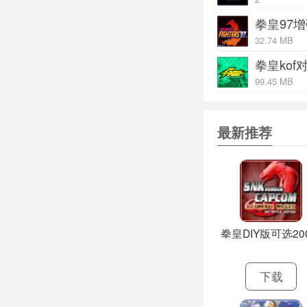
不知火舞-MAI 不
拳皇97
坂岐百合-YURI
32.74 MB
李珍珠-MAYLEE
拳皇kof对战
八神庵 焰娲 下后
99.45 MB
麦卓 狂喜816 前
薇思 上空屠杀 
布鲁玛丽 玛丽台风
最新推荐
山崎龙二 ...!! 
比利凯恩 说谎者·
七枷社 错误..代号
丝露美 稻妻·退的
克里斯 炎之觉醒 
拳皇DIY版可选20
「干枯大地」七枷社
「荒狂雷光」丝露美
下载
「烈火燎原」克里斯
K’ 霸气深红之星