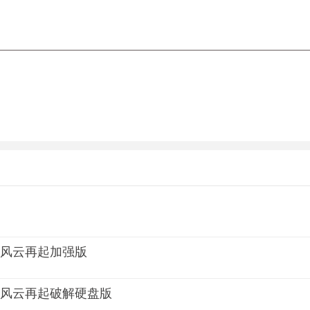
 绝!龙虎乱舞 下后下前+轻脚重脚
MA 虎杀阵 后前下前+轻权重拳
 旋转火花 暴走中下后下前+轻脚重脚
乘马银河幻影 下后下前下前+轻拳重脚
跑动放置 后下前X2+轻脚重脚
距离凤凰脚 下后下前+轻拳轻脚重拳重脚
 铁球大世界 轻脚+轻拳+下前+重拳+轻拳
死 空中后下前X2+轻拳重拳
ENA 超能力混合 下前+轻拳轻脚重拳重脚+(注意：后面的键跟
脚+重脚+重拳+轻脚+轻拳
愿 下前+轻拳轻脚(加血)
脚重拳
02风云再起加强版
U 醒眼来龙 下前下前+轻脚重脚(会飞回来个小球，用身体碰触后
02风云再起破解硬盘版
操炎舞 下前下前+轻脚重脚(可控制)