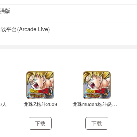
增强版
平台(Arcade Live)
龙
珠mugen格斗怒气爆发国庆正式版
0人
龙珠Z格斗2009
下载
下载