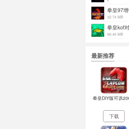
拳皇97
32.74 MB
拳皇kof对战
99.45 MB
最新推荐
拳皇DIY版可选20
下载