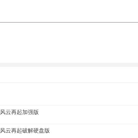
网线路，通讯对战功能。
受对战的事可以。
感，可近战可远攻，喜欢妹子格斗的玩家一定不会错过这款游戏
法倒不是很容易，总是感觉很没手感的说。
】
2GHz
DirectX 9.0
02风云再起加强版
02风云再起破解硬盘版