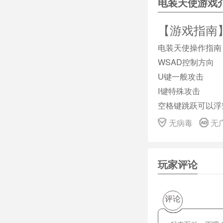
电装天使游戏
【游戏指南
电装天使操作指南
WSAD控制方向
U键一般攻击
I键特殊攻击
空格键跳跃可以浮
电装天使是机甲美
无病毒
无
爆，具体游戏画面
【游戏介绍
玩家评论
varufosu，是一对
播放机以操纵1尊
登场人物装备着复
评论
在3D空间内自由