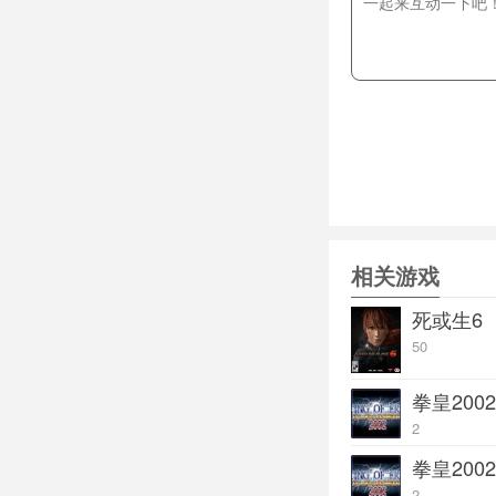
装载着利用了互联
异地与住的朋友享
游戏中妹子相当带
不过这游戏操作方
【推荐配置
CPU：Pentium4 
内存：512MB
显卡：128 MB的支持
相关游戏
死或生6
50
拳皇20
2
拳皇20
2