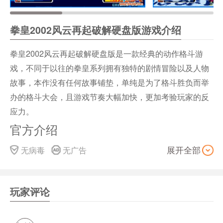
拳皇2002风云再起破解硬盘版游戏介绍
拳皇2002风云再起破解硬盘版是一款经典的动作格斗游
戏，不同于以往的拳皇系列拥有独特的剧情冒险以及人物
故事，本作没有任何故事铺垫，单纯是为了格斗胜负而举
办的格斗大会，且游戏节奏大幅加快，更加考验玩家的反
应力。
官方介绍
此作没有故事情节，单纯只为格斗而举办的格斗大会。47
无病毒
无广告
展开全部
名角色云集。《拳皇2002风云再起》这款游戏速度整体大
幅度提高，出招时间加快，收招时间缩短。当然，相对来
说，连续技的输入和指令要求有所提高。
玩家评论
游戏特色