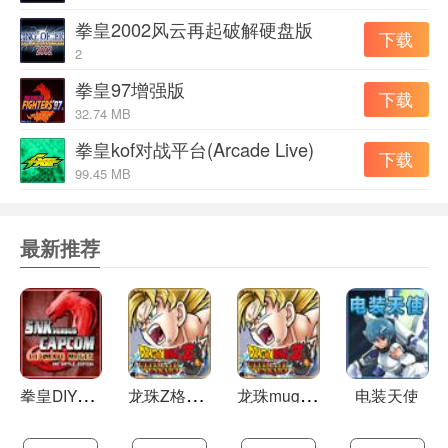
拳皇2002风云再起破解硬盘版
下载
2
拳皇97增强版
下载
32.74 MB
拳皇kof对战平台(Arcade Live)
下载
99.45 MB
最新推荐
拳
皇DIY版可选200人
龙
珠Z格斗2009
龙
珠mugen格斗怒气爆发国庆正式版
电装天使