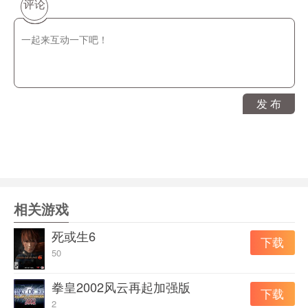
1、经典的街机格斗对战游戏。
评论
2、没有故事铺垫，单纯为了格斗胜负。
3、游戏节奏大幅加快，更考验操作。
游戏玩法
KOF2002回归到了3V3的组队模式，能量槽也回归到
发 布
KOF98的模式。KOF2002游戏速度整体大幅度提高，出招
时间加快，收招硬直缩短。但是相对来说，连续技的输入
和指令的要求也有所提高。
并且KOF2002在新增模式下可以达到一切的CANCEL特殊
技CANCEL 必杀技、必杀技CANCEL必杀技、必杀技
相关游戏
CANCEL超必杀，每CANCEL一次会消失4分之一的模式
时间。
死或生6
下载
50
拳皇2002风云再起加强版
下载
2